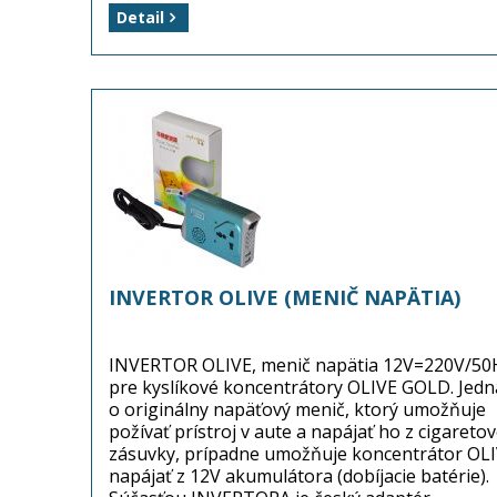
Balenie: 1 kus (menič napätia)
Detail
Dostupnosť: tovar je skladom ...
INVERTOR OLIVE (MENIČ NAPÄTIA)
INVERTOR OLIVE, menič napätia 12V=220V/50
pre kyslíkové koncentrátory OLIVE GOLD. Jedn
o originálny napäťový menič, ktorý umožňuje
požívať prístroj v aute a napájať ho z cigaretov
zásuvky, prípadne umožňuje koncentrátor OL
napájať z 12V akumulátora (dobíjacie batérie).