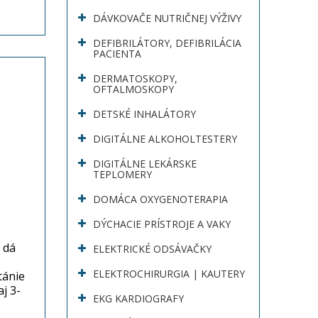
DÁVKOVAČE NUTRIČNEJ VÝŽIVY
DEFIBRILÁTORY, DEFIBRILÁCIA
PACIENTA
DERMATOSKOPY,
OFTALMOSKOPY
DETSKÉ INHALÁTORY
DIGITÁLNE ALKOHOLTESTERY
DIGITÁLNE LEKÁRSKE
TEPLOMERY
DOMÁCA OXYGENOTERAPIA
DÝCHACIE PRÍSTROJE A VAKY
 dá
ELEKTRICKÉ ODSÁVAČKY
ELEKTROCHIRURGIA | KAUTERY
tánie
j 3-
EKG KARDIOGRAFY