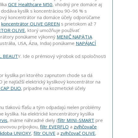
líka
GCE Healthcare M50
, vhodný pre domáce aj
a dodáva kyslík s koncentráciou 90–96 % s
líkový koncentrátor na domáce účely odporúčame
e
koncentrátor OLIVE GREEN
s prietokom až 7
RTOR OLIVE
, ktorý umožňuje používať
enerátory ponúkame výkonný
MENIČ NAPÄTIA
Austrália, USA, Ázia, India) ponúkame
NAPÁJACÍ
L BEAUT
Y. Ide o prémiový výrobok od spoločnosti
or kyslíka pri ktorého zapnutom chode sa dá
je najťažší elektrický kyslíkový koncentrátor na
ICAP DUO
, prípadne na kozmetické účely
nu tlakovú fľašu a tým odpadajú nielen problémy
e kyslíka. Na elektrické koncentrátory kyslíka
rvis
, máme náhradné diely (
filtr MINI-SMART
pre
kovovou prípojkou,
filtr EVERFLO
a
zvlhčovače
 nádoba UNIOXY
,
filtr OLIVE
a
zvlhčovač OLIVE
,