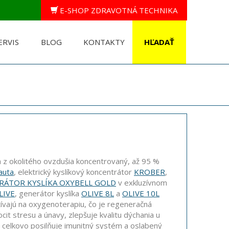
E-SHOP ZDRAVOTNÁ TECHNIKA
ERVIS
BLOG
KONTAKTY
ba z okolitého ovzdušia koncentrovaný, až 95 %
auta
, elektrický kyslíkový koncentrátor
KROBER
,
RÁTOR KYSLÍKA OXYBELL GOLD
v exkluzívnom
LIVE
, generátor kyslíka
OLIVE 8L
a
OLIVE 10L
ívajú na oxygenoterapiu, čo je regeneračná
ocit stresu a únavy, zlepšuje kvalitu dýchania u
, celkovo posilňuje imunitný systém a oslabený