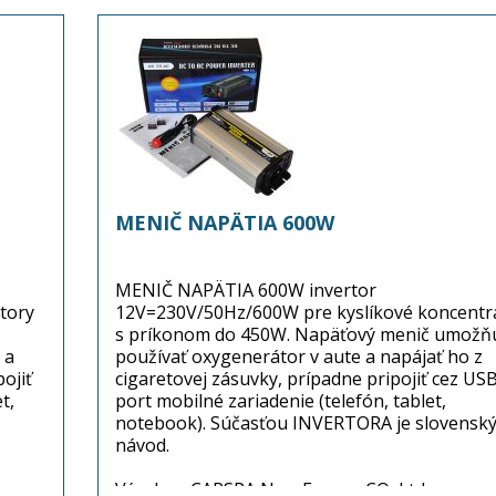
MENIČ NAPÄTIA 600W
MENIČ NAPÄTIA 600W invertor
tory
12V=230V/50Hz/600W pre kyslíkové koncentr
s príkonom do 450W. Napäťový menič umožň
 a
používať oxygenerátor v aute a napájať ho z
ojiť
cigaretovej zásuvky, prípadne pripojiť cez US
t,
port mobilné zariadenie (telefón, tablet,
notebook). Súčasťou INVERTORA je slovensk
návod.
Výrobca: CARSPA New Energy CO, Ltd.