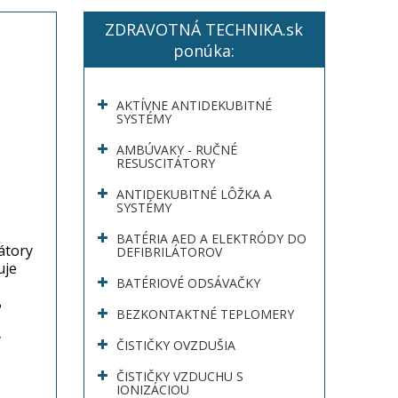
ZDRAVOTNÁ TECHNIKA.sk
ponúka:
AKTÍVNE ANTIDEKUBITNÉ
SYSTÉMY
AMBÚVAKY - RUČNÉ
RESUSCITÁTORY
ANTIDEKUBITNÉ LÔŽKA A
SYSTÉMY
BATÉRIA AED A ELEKTRÓDY DO
átory
DEFIBRILÁTOROV
uje
BATÉRIOVÉ ODSÁVAČKY
B
BEZKONTAKTNÉ TEPLOMERY
ý
ČISTIČKY OVZDUŠIA
ČISTIČKY VZDUCHU S
IONIZÁCIOU