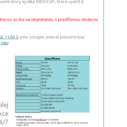
centrátory kyslíka MEDICAP, ktorá vydrží 6
átorov sú iba na objednávku s predĺženou dodacou
SE 1100 S
sme schopní zmerať koncentráciu
 nás
!