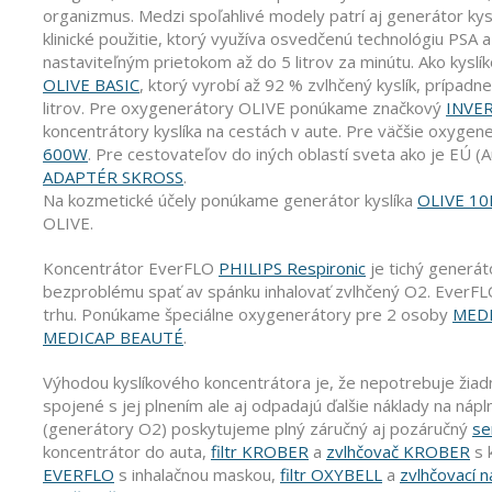
organizmus. Medzi spoľahlivé modely patrí aj generátor kys
klinické použitie, ktorý využíva osvedčenú technológiu PSA 
nastaviteľným prietokom až do 5 litrov za minútu. Ako kys
OLIVE BASIC
, ktorý vyrobí až 92 % zvlhčený kyslík, prípadn
litrov. Pre oxygenerátory OLIVE ponúkame značkový
INVE
koncentrátory kyslíka na cestách v aute. Pre väčšie oxyg
600W
. Pre cestovateľov do iných oblastí sveta ako je EÚ (
ADAPTÉR SKROSS
.
Na kozmetické účely ponúkame generátor kyslíka
OLIVE 10
OLIVE.
Koncentrátor EverFLO
PHILIPS Respironic
je tichý generát
bezproblému spať av spánku inhalovať zvlhčený O2. EverFLO 
trhu. Ponúkame špeciálne oxygenerátory pre 2 osoby
MED
MEDICAP BEAUTÉ
.
Výhodou kyslíkového koncentrátora je, že nepotrebuje žiad
spojené s jej plnením ale aj odpadajú ďalšie náklady na nápln
(generátory O2) poskytujeme plný záručný aj pozáručný
se
koncentrátor do auta,
filtr KROBER
a
zvlhčovač KROBER
s 
EVERFLO
s inhalačnou maskou,
filtr OXYBELL
a
zvlhčovací