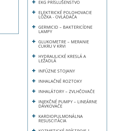
EKG PRÍSLUŠENSTVO
ELEKTRICKÉ POLOHOVACIE
LÔŽKA - OVLÁDAČA
GERMICID – BAKTERICÍDNE
LAMPY
GLUKOMETRE – MERANIE
CUKRU V KRVI
HYDRAULICKÉ KRESLÁ A
LEŽADLÁ
INFÚZNE STOJANY
INHALAČNÉ ROZTOKY
INHALÁTORY – ZVLHČOVAČE
INJEKČNÉ PUMPY – LINEÁRNE
DÁVKOVAČE
KARDIOPULMONÁLNA
RESUSCITÁCIA
KOZMETICKÉ PRÍSTROJE |