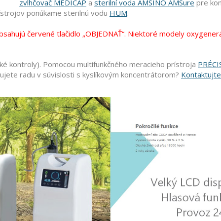
zvlhčovač MEDICAP
a
sterilní voda AMSINO AMSure
pre kon
rístrojov ponúkame sterilnú vodu
HUM
.
obsahujú červené tlačidlo „OBJEDNAŤ“. Niektoré modely oxygener
é kontroly). Pomocou multifunkčného meracieho prístroja
PRÉCI
rebujete radu v súvislosti s kyslíkovým koncentrátorom?
Kontaktujte