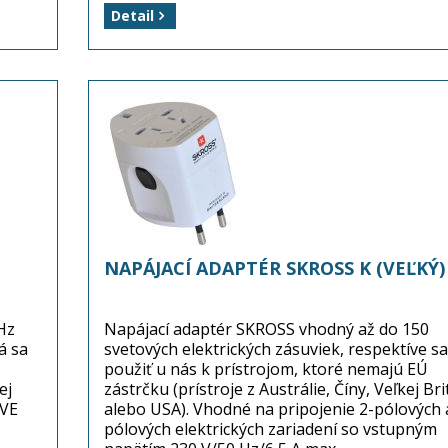
Balenie: 1 kus (menič napätia)
Detail
Dostupnosť: tovar je skladom ...
NAPÁJACÍ ADAPTÉR SKROSS K (VEĽKÝ)
Hz
Napájací adaptér SKROSS vhodný až do 150
á sa
svetových elektrických zásuviek, respektíve sa
použiť u nás k prístrojom, ktoré nemajú EÚ
ej
zástrčku (prístroje z Austrálie, Číny, Veľkej Bri
IVE
alebo USA). Vhodné na pripojenie 2-pólových a
pólových elektrických zariadení so vstupným