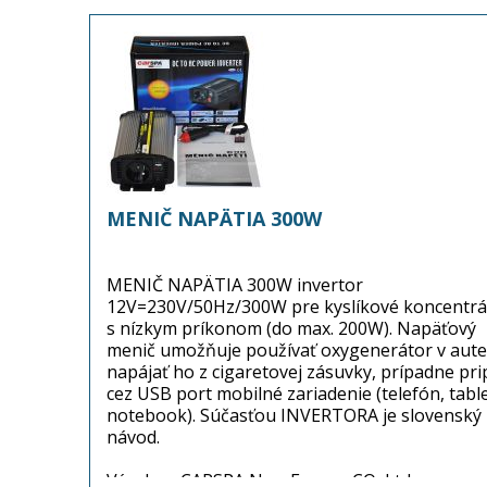
MENIČ NAPÄTIA 300W
MENIČ NAPÄTIA 300W invertor
12V=230V/50Hz/300W pre kyslíkové koncentrá
s nízkym príkonom (do max. 200W). Napäťový
menič umožňuje používať oxygenerátor v aute
napájať ho z cigaretovej zásuvky, prípadne prip
cez USB port mobilné zariadenie (telefón, table
notebook). Súčasťou INVERTORA je slovenský
návod.
Výrobca: CARSPA New Energy CO, Ltd.