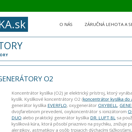
KA.sk
O NÁS
ZÁRUČNÁ LEHOTA A S
TORY
TORY
 GENERÁTORY O2
Koncentrátor kyslíka (O2) je elektrický prístroj, ktorý vyrá
kyslík. Kyslíkové koncentrátory O2 (
koncentrátor kyslíka do 
generátor kyslíka
EVERFLO
, oxygenerátor
OXYBELL
,
GENE
dvojfarebnom prevedení, oxykoncentrátor s ionizátorom
O
DUO
alebo praktický generátor kyslíka
DR. LUFT 8L
sa použ
kyslíková kúra, ktorá pôsobí priaznivo na psychiku, znižuje p
alergikov, astmatikov a osôb trpiacich dýchacími ťažkosťami