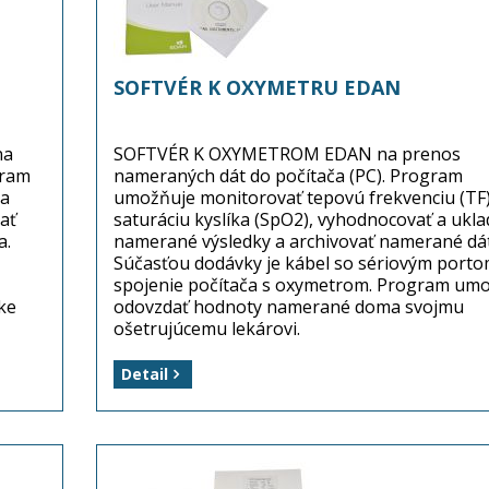
SOFTVÉR K OXYMETRU EDAN
na
SOFTVÉR K OXYMETROM EDAN na prenos
gram
nameraných dát do počítača (PC). Program
umožňuje monitorovať tepovú frekvenciu (TF)
ať
saturáciu kyslíka (SpO2), vyhodnocovať a ukla
a.
namerané výsledky a archivovať namerané dát
Súčasťou dodávky je kábel so sériovým porto
spojenie počítača s oxymetrom. Program umo
cke
odovzdať hodnoty namerané doma svojmu
ošetrujúcemu lekárovi.
Výrobca: EDAN Instruments, Inc.
Detail
Balenie: 1 kus (SW a kábel k oxymetru Edan)
Dostupnosť: tovar je na sklade ...