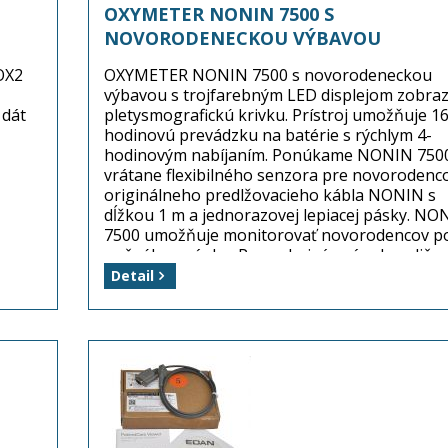
OXYMETER NONIN 7500 S
NOVORODENECKOU VÝBAVOU
OX2
OXYMETER NONIN 7500 s novorodeneckou
výbavou s trojfarebným LED displejom zobraz
 dát
pletysmografickú krivku. Prístroj umožňuje 16
hodinovú prevádzku na batérie s rýchlym 4-
hodinovým nabíjaním. Ponúkame NONIN 750
vrátane flexibilného senzora pre novorodenc
originálneho predlžovacieho kábla NONIN s
dĺžkou 1 m a jednorazovej lepiacej pásky. NO
7500 umožňuje monitorovať novorodencov p
nočného spánku. Pre pokojný spánok rodičov
prístroj vybavený zvukovým alarmom.
Detail
Rozmery prístroja: 219 × 92 × 42 mm / hmotno
900 g.
Výrobca: NONIN Medical Inc
Balenie: 1 kus (oxymeter NONIN vrátane
novorodeneckej výbavy)
Dostupnosť: tovar je na sklade! ...