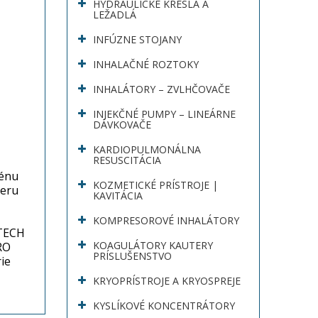
HYDRAULICKÉ KRESLÁ A
LEŽADLÁ
INFÚZNE STOJANY
INHALAČNÉ ROZTOKY
INHALÁTORY – ZVLHČOVAČE
INJEKČNÉ PUMPY – LINEÁRNE
DÁVKOVAČE
KARDIOPULMONÁLNA
RESUSCITÁCIA
génu
KOZMETICKÉ PRÍSTROJE |
teru
KAVITÁCIA
KOMPRESOROVÉ INHALÁTORY
OTECH
KOAGULÁTORY KAUTERY
RO
PRÍSLUŠENSTVO
ie
KRYOPRÍSTROJE A KRYOSPREJE
KYSLÍKOVÉ KONCENTRÁTORY