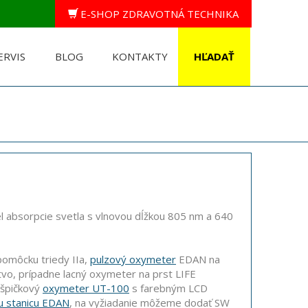
E-SHOP ZDRAVOTNÁ TECHNIKA
ERVIS
BLOG
KONTAKTY
iel absorpcie svetla s vlnovou dĺžkou 805 nm a 640
pomôcku triedy IIa,
pulzový oxymeter
EDAN na
vo, prípadne lacný oxymeter na prst LIFE
 špičkový
oxymeter UT-100
s farebným LCD
u stanicu EDAN
, na vyžiadanie môžeme dodať SW