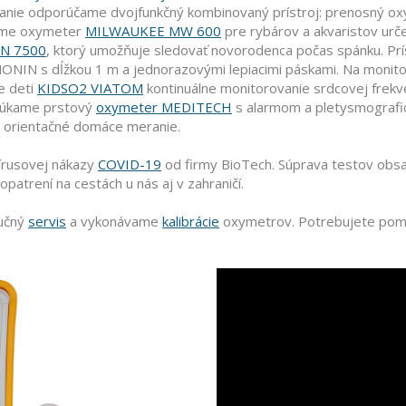
anie odporúčame dvojfunkčný kombinovaný prístroj: prenosný o
kame oxymeter
MILWAUKEE MW 600
pre rybárov a akvaristov urč
N 7500
, ktorý umožňuje sledovať novorodenca počas spánku. Prí
NONIN s dĺžkou 1 m a jednorazovými lepiacimi páskami. Na moni
e deti
KIDSO2 VIATOM
kontinuálne monitorovanie srdcovej frekven
núkame prstový
oxymeter MEDITECH
s alarmom a pletysmografic
 orientačné domáce meranie.
írusovej nákazy
COVID-19
od firmy BioTech. Súprava testov obsa
atrení na cestách u nás aj v zahraničí.
ručný
servis
a vykonávame
kalibrácie
oxymetrov. Potrebujete pom