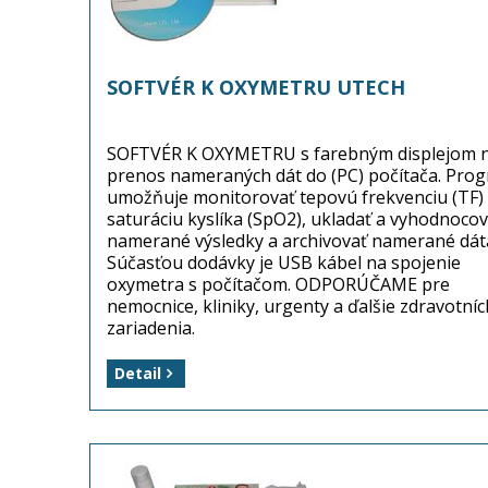
SOFTVÉR K OXYMETRU UTECH
SOFTVÉR K OXYMETRU s farebným displejom 
prenos nameraných dát do (PC) počítača. Pro
umožňuje monitorovať tepovú frekvenciu (TF) a
saturáciu kyslíka (SpO2), ukladať a vyhodnocov
namerané výsledky a archivovať namerané dát
Súčasťou dodávky je USB kábel na spojenie
oxymetra s počítačom. ODPORÚČAME pre
nemocnice, kliniky, urgenty a ďalšie zdravotní
zariadenia.
Výrobca: KRÁSNÝ - zdravotnická technika s.r.o.
Detail
Balenie: 1 kus (softvér k oxymetru)
Dostupnosť: tovar je na sklade ...