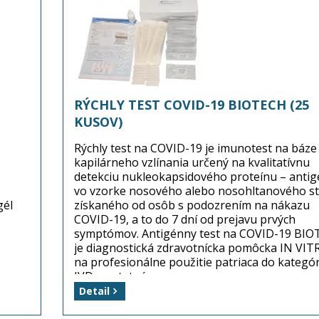
RÝCHLY TEST COVID-19 BIOTECH (25
KUSOV)
Rýchly test na COVID-19 je imunotest na báze
kapilárneho vzlínania určený na kvalitatívnu
detekciu nukleokapsidového proteínu – anti
vo vzorke nosového alebo nosohltanového s
gél
získaného od osôb s podozrením na nákazu
COVID-19, a to do 7 dní od prejavu prvých
symptómov. Antigénny test na COVID-19 BI
je diagnostická zdravotnícka pomôcka IN VIT
na profesionálne použitie patriaca do kategór
IVD – ostatné.
Detail
Výrobca: L&H BIOTECH Limited
Balenie: 1 škatuľka/25 kusov (test covid 19)