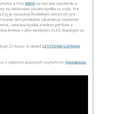
xymeter a EKG
M800
na meranie myokardu a
ený na sledovanie obsahu kyslíka vo vode. Pre
stroj je vybavený flexibilným senzorom pre
torovanie detí ponúkame náramkový oxymeter
cie, saturácia kyslíka a indexu perfúzie a
kou krivkou s plne farebným OLED displejom za
huje 25 kusov. A taktiež
CESTOVNÁ SÚPRAVA
oc s výberom pulzových oxymetrov?
Kontaktujte