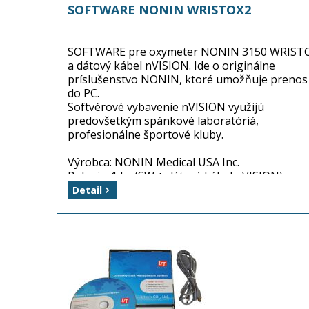
SOFTWARE NONIN WRISTOX2
SOFTWARE pre oxymeter NONIN 3150 WRIST
a dátový kábel nVISION. Ide o originálne
príslušenstvo NONIN, ktoré umožňuje prenos
do PC.
Softvérové vybavenie nVISION využijú
predovšetkým spánkové laboratóriá,
profesionálne športové kluby.
Výrobca: NONIN Medical USA Inc.
Balenie: 1 ks (SW + dátový kábel nVISION)
Dostupnosť: tovar je skladom ...
Detail