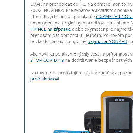
EDAN na prenos dát do PC. Na domáce monitorov
SpO2. NOVINKA! Pre rybárov a akvaristov ponú
starostlivých rodičov ponúkame
OXYMETER NONI
novorodencov, originálnym predlžovacím káblom 
PRINCE na zápästie
alebo oxymeter pre najmenši
prenosom dát pomocou Bluetooth. Po novom po
bezkonkurenčnú cenu, lacný
oxymeter YONKER
na
Ako novinku ponúkame rýchly test na prítomnosť v
STOP COVID-19
na dodržiavanie bezpečnostných op
Na oxymetre poskytujeme úplný záručný aj pozá
profesionálov
!