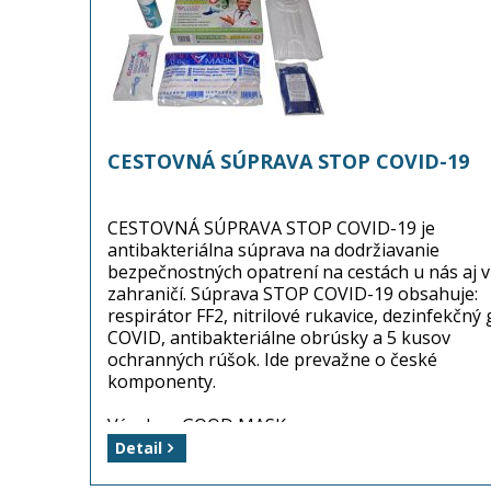
CESTOVNÁ SÚPRAVA STOP COVID-19
CESTOVNÁ SÚPRAVA STOP COVID-19 je
antibakteriálna súprava na dodržiavanie
bezpečnostných opatrení na cestách u nás aj v
zahraničí. Súprava STOP COVID-19 obsahuje:
respirátor FF2, nitrilové rukavice, dezinfekčný 
COVID, antibakteriálne obrúsky a 5 kusov
ochranných rúšok. Ide prevažne o české
komponenty.
Výrobca: GOOD MASK s.r.o.
Balenie: 1 súprava (stop covid)
Detail
Dostupnosť: tovar MÁME na sklade! ...