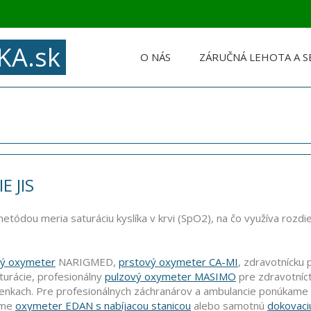
KA.sk
O NÁS
ZÁRUČNÁ LEHOTA A S
 JIS
etódou meria saturáciu kyslíka v krvi (SpO2), na čo využíva rozd
ný oxymeter
NARIGMED,
prstový oxymeter CA-MI
, zdravotnícku 
turácie, profesionálny
pulzový oxymeter MASIMO
pre zdravotníct
nkach. Pre profesionálnych záchranárov a ambulancie ponúkame
ame
oxymeter EDAN s nabíjacou stanicou
alebo samotnú
dokovaci