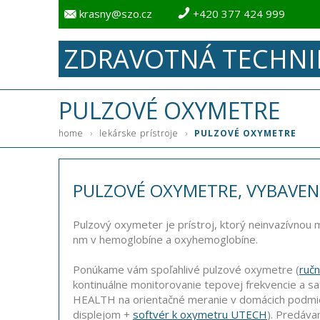
krasny@szo.cz
+420 377 424 999
ZDRAVOTNÁ TECHNI
PULZOVÉ OXYMETRE
›
›
home
lekárske prístroje
PULZOVÉ OXYMETRE
PULZOVÉ OXYMETRE, VYBAVENIE
Pulzový oxymeter je prístroj, ktorý neinvazívnou m
nm v hemoglobíne a oxyhemoglobíne.
Ponúkame vám spoľahlivé pulzové oxymetre (
ruč
kontinuálne monitorovanie tepovej frekvencie a sa
HEALTH na orientačné meranie v domácich podmie
displejom +
softvér k oxymetru UTECH
). Predáv