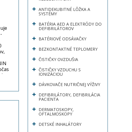
ANTIDEKUBITNÉ LÔŽKA A
SYSTÉMY
BATÉRIA AED A ELEKTRÓDY DO
uje
DEFIBRILÁTOROV
-
BATÉRIOVÉ ODSÁVAČKY
0
BEZKONTAKTNÉ TEPLOMERY
ov,
ČISTIČKY OVZDUŠIA
NIN
očas
ČISTIČKY VZDUCHU S
IONIZÁCIOU
 je
DÁVKOVAČE NUTRIČNEJ VÝŽIVY
sť
DEFIBRILÁTORY, DEFIBRILÁCIA
PACIENTA
DERMATOSKOPY,
OFTALMOSKOPY
DETSKÉ INHALÁTORY